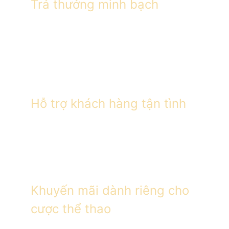
Trả thưởng minh bạch
Ngay khi trận đấu kết thúc và có kết quả 
chính thức, hệ thống sẽ thanh toán tự 
động. Người chơi có thể chuyển tiền về ví 
chính và rút bất cứ lúc nào qua ngân 
hàng. Tỷ lệ thanh toán 1:1, không áp dụng 
phụ phí.
Hỗ trợ khách hàng tận tình
Trong quá trình cược thể thao, nếu gặp 
bất kỳ vấn đề nào, người chơi có thể liên 
hệ đội ngũ tư vấn để được hỗ trợ từ đầu 
đến cuối, đảm bảo quyền lợi luôn được 
bảo vệ.
Khuyến mãi dành riêng cho 
cược thể thao
Người chơi tham gia cược thể thao tại nền 