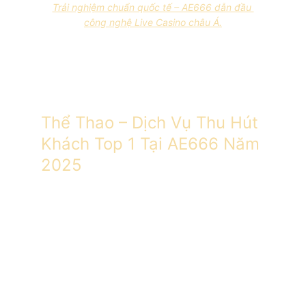
Trải nghiệm chuẩn quốc tế – AE666 dẫn đầu 
công nghệ Live Casino châu Á.
Thể Thao – Dịch Vụ Thu Hút 
Khách Top 1 Tại AE666 Năm 
2025
Thể thao ở bất cứ thời điểm nào cũng là 
chuyên mục chiếm sóng tại 
AE666
. Người 
chơi chỉ cần truy cập trang chủ, chọn kèo 
phù hợp và xuống tiền dự đoán đội thắng. 
Với mức ăn thưởng cao, chỉ cần một chút 
may mắn là bạn đã có thể thu về khoản lợi 