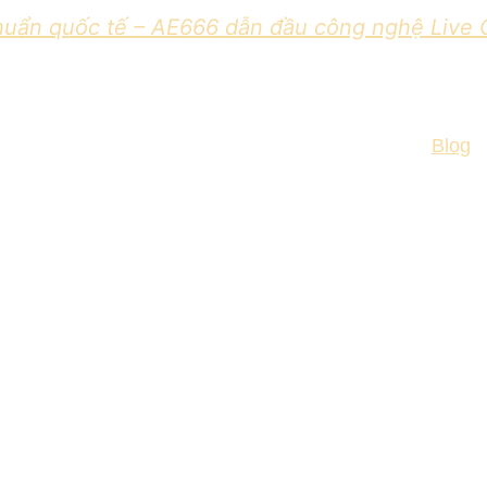
huẩn quốc tế – AE666 dẫn đầu công nghệ Live 
RANG CHỦ
XỔ SỐ
BẮN CÁ
ĐÁ GÀ
Nổ Hũ
Thể Thao
Blog