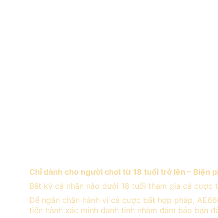
Nổ hũ online AE666 – Giải trí
đỉnh cao, săn thưởng liền tay
mỗi ngày
11/23/2025
6 phút đọc
Chỉ dành cho người chơi từ 18 tuổi trở lên – Biện
Bất kỳ cá nhân nào dưới 18 tuổi tham gia cá cược 
Để ngăn chặn hành vi cá cược bất hợp pháp, AE666
tiến hành xác minh danh tính nhằm đảm bảo bạn đã