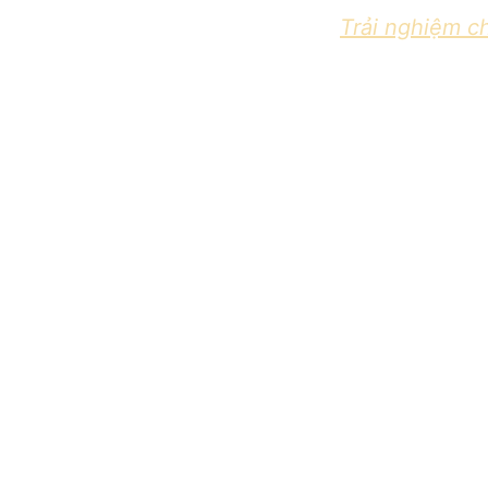
Trải nghiệm c
T